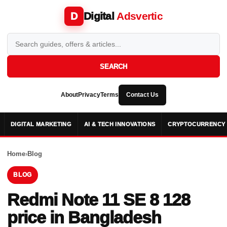
Digital
Adsvertic
D
SEARCH
About
Privacy
Terms
Contact Us
DIGITAL MARKETING
AI & TECH INNOVATIONS
CRYPTOCURRENCY 
Home
›
Blog
BLOG
Redmi Note 11 SE 8 128
price in Bangladesh