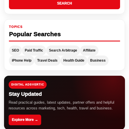
SEARCH
TOPICS
Popular Searches
SEO
Paid Traffic
Search Arbitrage
Affiliate
iPhone Help
Travel Deals
Health Guide
Business
DIGITAL ADSVERTIC
Stay Updated
Read practical guides, latest updates, partner offers and helpful
resources across marketing, tech, health, travel and business.
Explore More →