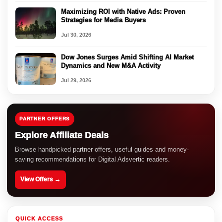
Maximizing ROI with Native Ads: Proven
Strategies for Media Buyers
Jul 30, 2026
Dow Jones Surges Amid Shifting AI Market
Dynamics and New M&A Activity
Jul 29, 2026
PARTNER OFFERS
Explore Affiliate Deals
Browse handpicked partner offers, useful guides and money-
saving recommendations for Digital Adsvertic readers.
View Offers →
QUICK ACCESS