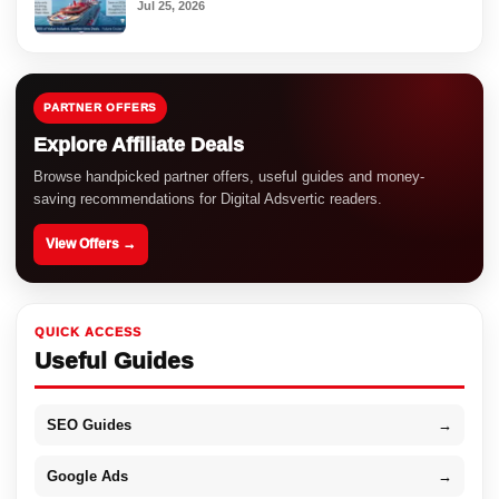
Jul 25, 2026
PARTNER OFFERS
Explore Affiliate Deals
Browse handpicked partner offers, useful guides and money-
saving recommendations for Digital Adsvertic readers.
View Offers →
QUICK ACCESS
Useful Guides
SEO Guides
→
Google Ads
→