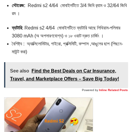
স্টোরেজ:
Redmi s2 4/64 মোবাইলটিতে 3/4 জিবি র‌্যাম ও 32/64 জিবি
রম ।
ব্যাটারি:
Redmi s2 4/64 মোবাইলটিতে ব্যাটারি আছে লিথিয়াম-পলিমার
3080 mAh (অ অপসারণযোগ্য) ও ১৮ ওয়াট দ্রুত চার্জিং ।
বৈশিষ্ট্য : অ্যাক্সিলোমিটার, গাইরো, প্রক্সিমিটি, কম্পাস ,আঙুলের ছাপ (পিছনে-
মাউন্ট করা)
See also
Find the Best Deals on Car Insurance,
Travel, and Marketplace Offers – Save Big Today!
Powered by
Inline Related Posts