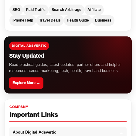
SEO
Paid Traffic
Search Arbitrage
Affiliate
iPhone Help
Travel Deals
Health Guide
Business
DIGITAL ADSVERTIC
Stay Updated
Read practical guides, latest updates, partner offers and helpful
resources across marketing, tech, health, travel and business.
Explore More →
COMPANY
Important Links
About Digital Adsvertic
→