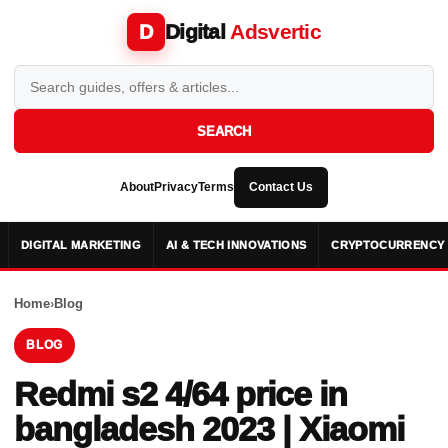
Digital
Adsvertic
D
SEARCH
About
Privacy
Terms
Contact Us
DIGITAL MARKETING
AI & TECH INNOVATIONS
CRYPTOCURRENCY 
Home
›
Blog
BLOG
Redmi s2 4/64 price in
bangladesh 2023 | Xiaomi