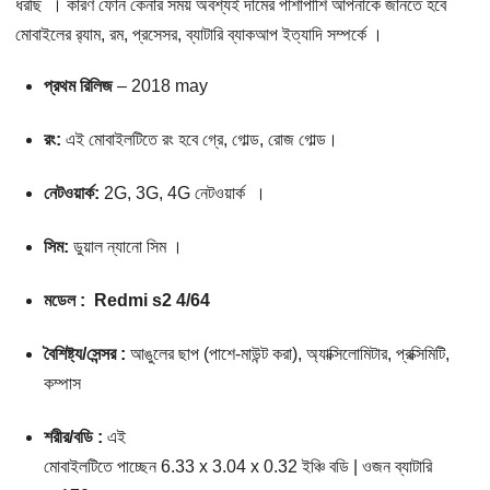
ধরছি । কারণ ফোন কেনার সময় অবশ্যই দামের পাশাপাশি আপনাকে জানতে হবে
মোবাইলের র‌্যাম, রম, প্রসেসর, ব্যাটারি ব্যাকআপ ইত্যাদি সম্পর্কে ।
প্রথম রিলিজ
– 2018 may
রং:
এই মোবাইলটিতে রং হবে গ্রে, গোল্ড, রোজ গোল্ড।
নেটওয়ার্ক:
2G, 3G, 4G নেটওয়ার্ক ।
সিম:
ডুয়াল ন্যানো সিম ।
মডেল : Redmi s2 4/64
বৈশিষ্ট্য/সেন্সর :
আঙুলের ছাপ (পাশে-মাউন্ট করা), অ্যাক্সিলোমিটার, প্রক্সিমিটি,
কম্পাস
শরীর/বডি :
এই
মোবাইলটিতে পাচ্ছেন 6.33 x 3.04 x 0.32 ইঞ্চি বডি | ওজন ব্যাটারি