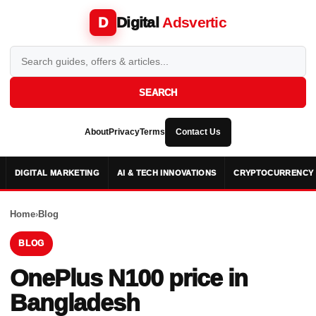
Digital
Adsvertic
D
SEARCH
About
Privacy
Terms
Contact Us
DIGITAL MARKETING
AI & TECH INNOVATIONS
CRYPTOCURRENCY 
Home
›
Blog
BLOG
OnePlus N100 price in
Bangladesh