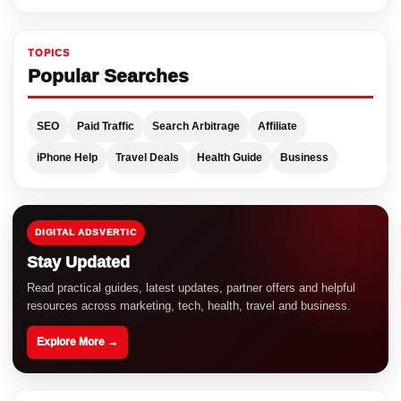
TOPICS
Popular Searches
SEO
Paid Traffic
Search Arbitrage
Affiliate
iPhone Help
Travel Deals
Health Guide
Business
DIGITAL ADSVERTIC
Stay Updated
Read practical guides, latest updates, partner offers and helpful
resources across marketing, tech, health, travel and business.
Explore More →