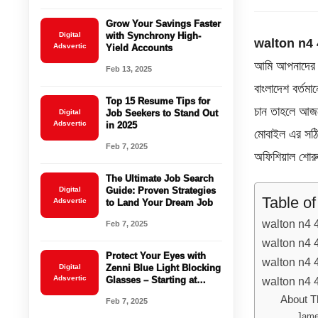
Grow Your Savings Faster
Digital
with Synchrony High-
walton n4 
Adsvertic
Yield Accounts
আমি আপনাদের 
Feb 13, 2025
বাংলাদেশ বর্ত
Top 15 Resume Tips for
চান তাহলে আজ
Digital
Job Seekers to Stand Out
Adsvertic
in 2025
মোবাইল এর সঠিক
Feb 7, 2025
অফিশিয়াল শোর
The Ultimate Job Search
Digital
Guide: Proven Strategies
Table o
Adsvertic
to Land Your Dream Job
walton n4 4/6
Feb 7, 2025
walton n4 4
Protect Your Eyes with
walton n4 4
Digital
Zenni Blue Light Blocking
Adsvertic
Glasses – Starting at
walton n4 4/
$16.95!
About T
Feb 7, 2025
Jame