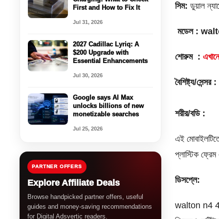
সিম:
ডুয়াল ন্য
First and How to Fix It
Jul 31, 2026
মডেল : wal
2027 Cadillac Lyriq: A
$200 Upgrade with
শোরুম :
এখান
Essential Enhancements
Jul 30, 2026
বৈশিষ্ট্য/সেন্সর 
Google says AI Max
unlocks billions of new
শরীর/বডি :
monetizable searches
Jul 25, 2026
এই মোবাইলটিতে
প্লাস্টিক ফ্রে
PARTNER OFFERS
ডিসপ্লে:
Explore Affiliate Deals
Browse handpicked partner offers, useful
walton n4 4
guides and money-saving recommendations
for Digital Adsvertic readers.