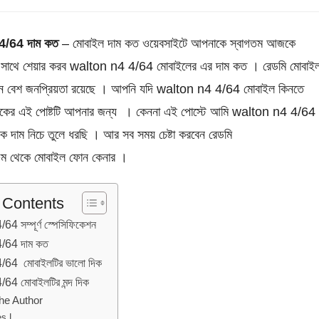
4/64 দাম কত
– মোবাইল দাম কত ওয়েবসাইটে আপনাকে স্বাগতম আজকে
সাথে শেয়ার করব walton n4 4/64 মোবাইলের এর দাম কত । রেডমি মোবাই
মানে বেশ জনপ্রিয়তা রয়েছে । আপনি যদি walton n4 4/64 মোবাইল কিনতে
কের এই পোষ্টটি আপনার জন্য । কেননা এই পোস্টে আমি walton n4 4/64
 দাম নিচে তুলে ধরছি । আর সব সময় চেষ্টা করবেন রেডমি
ুম থেকে মোবাইল ফোন কেনার ।
f Contents
4 সম্পূর্ণ স্পেসিফিকেশন
/64 দাম কত
/64 মোবাইলটির ভালো দিক
64 মোবাইলটির মন্দ দিক
he Author
s L.