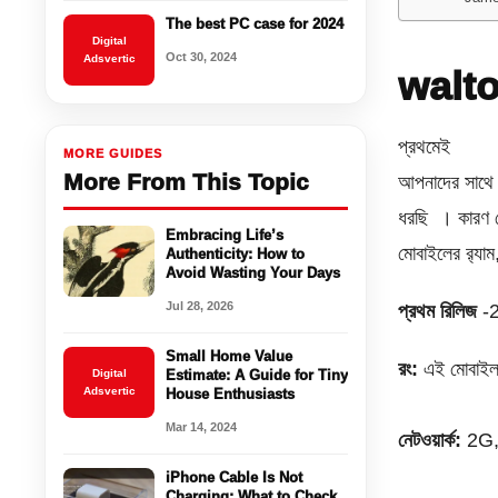
The best PC case for 2024
Digital
Oct 30, 2024
Adsvertic
walton
প্রথমেই
MORE GUIDES
More From This Topic
আপনাদের সাথে 
ধরছি । কারণ ফ
Embracing Life’s
মোবাইলের র‌্যাম
Authenticity: How to
Avoid Wasting Your Days
Jul 28, 2026
প্রথম রিলিজ
-
Small Home Value
রং:
এই মোবাইলট
Digital
Estimate: A Guide for Tiny
Adsvertic
House Enthusiasts
Mar 14, 2024
নেটওয়ার্ক:
2G, 
iPhone Cable Is Not
Charging: What to Check