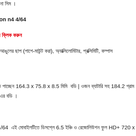
ানো সিম ।
ton n4 4/64
ে ক্লিক করুন
:
আঙুলের ছাপ (পাশে-মাউন্ট করা), অ্যাক্সিলোমিটার, প্রক্সিমিটি, কম্পাস
 পাচ্ছেন 164.3 x 75.8 x 8.5 মিমি বডি | ওজন ব্যাটারি সহ 184.2 গ্রাম
ম এর বডি ।
/64 এই মোবাইলটিতে ডিসপ্লে 6.5 ইঞ্চি ও রেজোলিউশন ফুল HD+ 720 