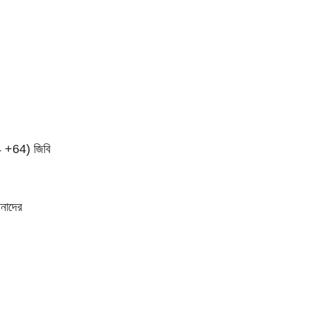
4 +64) জিবি
নাদের