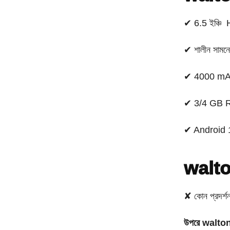
✔ 6.5 ইঞ্চি
✔ শালীন সামনে 
✔ 4000 mAh ব্
✔ 3/4 GB RA
✔ Android 
walton
✘ কোন প্রদর্শন 
উপরে walto