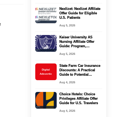
Nexlizet: Nexlizet Affiliate
Offer Guide for Eligible
U.S. Patients
ল
Aug 5, 2026
Keiser University AS
Nursing Affiliate Offer
Guide: Program,
Requirements, Costs, and
Aug 5, 2026
Next Steps
State Farm Car Insurance
Digital
Discounts: A Practical
Adsvertic
Guide to Potential
Savings
Aug 4, 2026
Choice Hotels: Choice
Privileges Affiliate Offer
Guide for U.S. Travelers
Aug 4, 2026