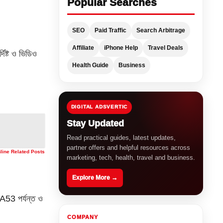
Popular Searches
SEO
Paid Traffic
Search Arbitrage
Affiliate
iPhone Help
Travel Deals
িষ্ট ও ভিডিও
Health Guide
Business
DIGITAL ADSVERTIC
Stay Updated
Read practical guides, latest updates,
partner offers and helpful resources across
nline Related Posts
marketing, tech, health, travel and business.
Explore More →
53 পর্যন্ত ও
COMPANY