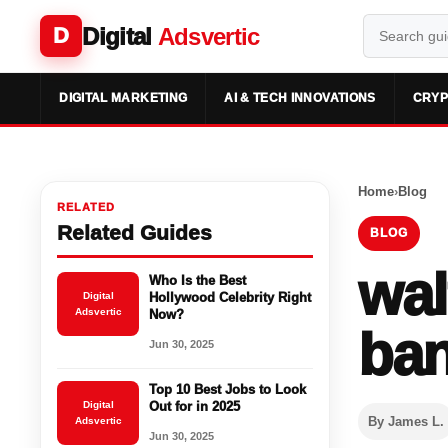
Digital
Adsvertic
D
DIGITAL MARKETING
AI & TECH INNOVATIONS
CRYP
Home
›
Blog
RELATED
Related Guides
BLOG
wal
Who Is the Best
Digital
Hollywood Celebrity Right
Adsvertic
Now?
ba
Jun 30, 2025
Top 10 Best Jobs to Look
Digital
Out for in 2025
By James L.
Adsvertic
Jun 30, 2025