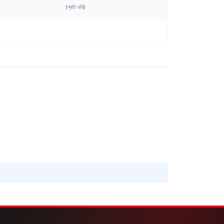
(প্রতি
ভরি
)